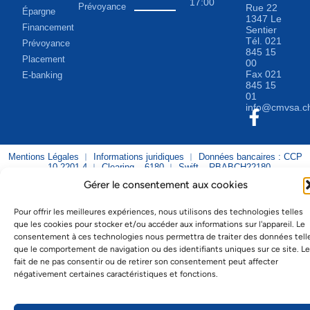
17:00
Prévoyance
Rue 22
Épargne
1347 Le
Financement
Sentier
Tél.
021
Prévoyance
845 15
Placement
00
Fax 021
E-banking
845 15
01
info@cmvsa.c
Mentions Légales
︱
Informations juridiques
︱ Données bancaires : CCP
– 10-2201-4 ︱ Clearing – 6180 ︱ Swift – RBABCH22180
Gérer le consentement aux cookies
© 2026 CMV SA. Tous droits réservés.
Réalisation
Cavin-Baudat Digital Lab
.
Pour offrir les meilleures expériences, nous utilisons des technologies telles
que les cookies pour stocker et/ou accéder aux informations sur l'appareil. Le
consentement à ces technologies nous permettra de traiter des données tell
que le comportement de navigation ou des identifiants uniques sur ce site. Le
fait de ne pas consentir ou de retirer son consentement peut affecter
négativement certaines caractéristiques et fonctions.