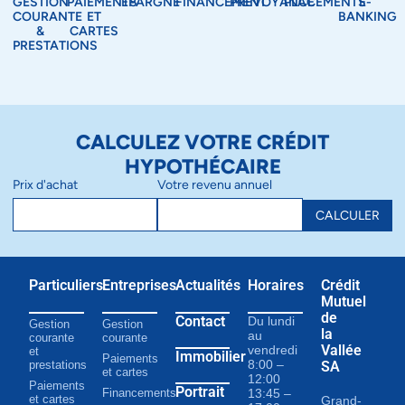
GESTION
PAIEMENTS
ÉPARGNE
FINANCEMENT
PRÉVOYANCE
PLACEMENTS
E-
COURANTE
ET
BANKING
&
CARTES
PRESTATIONS
CALCULEZ VOTRE CRÉDIT
HYPOTHÉCAIRE
Prix d'achat
Votre revenu annuel
CALCULER
Particuliers
Entreprises
Actualités
Horaires
Crédit
Mutuel
de
Contact
Du lundi
Gestion
Gestion
la
au
courante
courante
Vallée
vendredi
et
Immobilier
Paiements
8:00 –
prestations
SA
et cartes
12:00
Paiements
Portrait
Financements
13:45 –
et cartes
Grand-