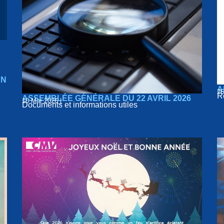
AN
A
26
R
ASSEMBLÉE GÉNÉRALE DU 22 AVRIL 2026
10 Mar 2026 |
Documents et informations utiles