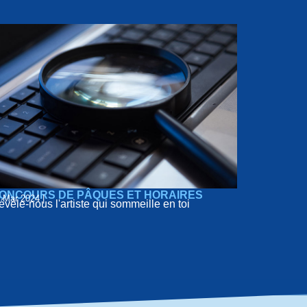
ONCOURS DE PÂQUES ET HORAIRES
 Mar 2024 |
vèle-nous l'artiste qui sommeille en toi