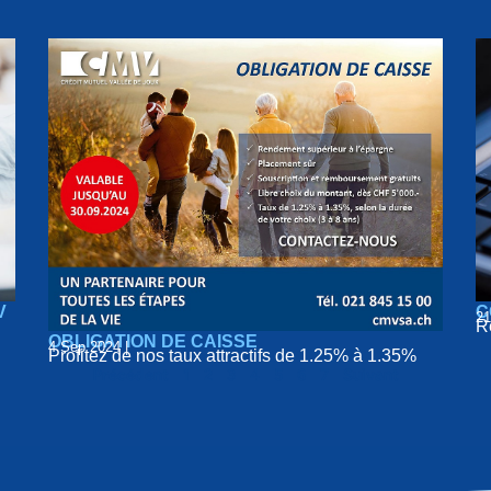
V
C
21
Ré
OBLIGATION DE CAISSE
4 Sep 2024 |
Profitez de nos taux attractifs de 1.25% à 1.35%
Précédent
1
2
3
4
5
6
7
Suivant