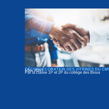
DÉCORDÉCORATION DES VITRINES DU CM
5 Déc 2024 |
Par la classe 1P et 2P du collège des Bioux