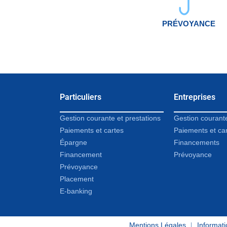
PRÉVOYANCE
Particuliers
Entreprises
Gestion courante et prestations
Gestion courant
Paiements et cartes
Paiements et ca
Épargne
Financements
Financement
Prévoyance
Prévoyance
Placement
E-banking
Mentions Légales
︱
Informati