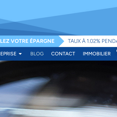
e
LEZ VOTRE ÉPARGNE
TAUX À 1.02% PEND
EPRISE
BLOG
CONTACT
IMMOBILIER