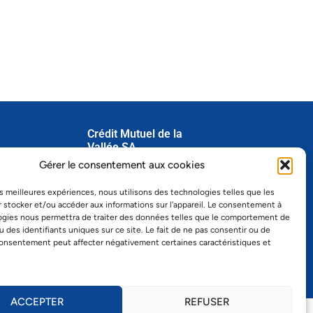
Crédit Mutuel de la
Vallée SA
dredi
Gérer le consentement aux cookies
Grand-Rue 22
1347 Le Sentier
les meilleures expériences, nous utilisons des technologies telles que les
Tél.
021 845 15 00
 stocker et/ou accéder aux informations sur l'appareil. Le consentement à
Fax 021 845 15 01
ogies nous permettra de traiter des données telles que le comportement de
info@cmvsa.ch
u des identifiants uniques sur ce site. Le fait de ne pas consentir ou de
consentement peut affecter négativement certaines caractéristiques et
ACCEPTER
REFUSER
 6180 ︱ Swift – RBABCH22180