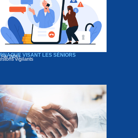
RNAQUE VISANT LES SÉNIORS
 Fév 2026 |
estons vigilants