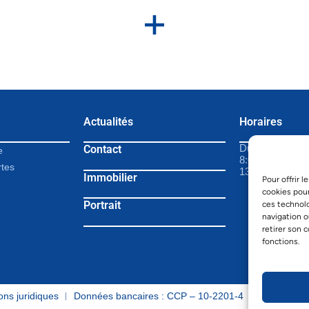
Actualités
Horaires
Contact
Du lundi au ven
e
8:00 – 12:00
rtes
13:45 – 17:00
Immobilier
Pour offrir 
cookies pour
Portrait
ces technol
navigation o
retirer son 
fonctions.
ons juridiques
︱ Données bancaires : CCP – 10-2201-4 ︱ Clearing –