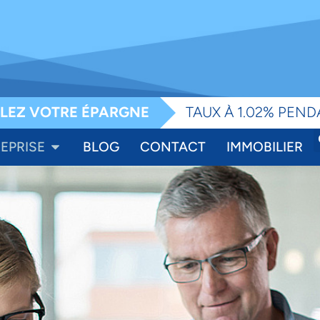
e
LEZ VOTRE ÉPARGNE
TAUX À 1.02% PEND
EPRISE
BLOG
CONTACT
IMMOBILIER