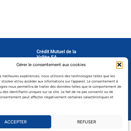
Crédit Mutuel de la
Vallée SA
dredi
Gérer le consentement aux cookies
Grand-Rue 22
1347 Le Sentier
les meilleures expériences, nous utilisons des technologies telles que les
Tél.
021 845 15 00
 stocker et/ou accéder aux informations sur l'appareil. Le consentement à
Fax 021 845 15 01
ogies nous permettra de traiter des données telles que le comportement de
info@cmvsa.ch
u des identifiants uniques sur ce site. Le fait de ne pas consentir ou de
consentement peut affecter négativement certaines caractéristiques et
ACCEPTER
REFUSER
 6180 ︱ Swift – RBABCH22180