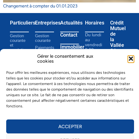
Changement à compter du 01.01.2023
Particuliers
Entreprises
Actualités
Horaires
Crédit
Mutuel
de
Contact
Du lundi
Gestion
Gestion
la
au
courante
courante
Vallée
vendredi
et
Immobilier
Paiements
8:00 –
prestations
SA
et cartes
12:00
Gérer le consentement aux
Paiements
Portrait
Financements
13:45 –
cookies
et cartes
Grand-
17:00
Prévoyance
Rue 22
Épargne
1347 Le
Pour offrir les meilleures expériences, nous utilisons des technologies
Financement
Sentier
telles que les cookies pour stocker et/ou accéder aux informations sur
Tél.
021
Prévoyance
l'appareil. Le consentement à ces technologies nous permettra de traiter
845 15
des données telles que le comportement de navigation ou des identifiants
Placement
00
uniques sur ce site. Le fait de ne pas consentir ou de retirer son
Fax 021
E-banking
consentement peut affecter négativement certaines caractéristiques et
845 15
fonctions.
01
info@cmvsa.c
ACCEPTER
Mentions Légales
︱
Informations juridiques
︱ Données bancaires : CCP
– 10-2201-4 ︱ Clearing – 6180 ︱ Swift – RBABCH22180