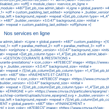
sabled_on= »off|| » module_class= »service_en_ligne »
_module= »487″][et_pb_row admin_label= »Ligne » global_parent= »
1= »off » custom_padding_last_edited= »on|phone » _builder_version
»top_left » background_repeat= »repeat »][et_pb_column type= »4_4″
= »487″ _builder_version= »3.0.47″ background_size= »initial »
at= »repeat » custom_padding_last_edited= »off|phone »]
Nos services en ligne
ow admin_label= »Ligne » global_parent= »487″ custom_padding= »|1
d_1= »off » parallax_method_2= »off » parallax_method_3= »off »
ed= »on|phone » _builder_version= »3.0.47″ background_size= »initia
at= »repeat »][et_pb_column type= »1_4″][et_pb_blurb admin_label
tle= »GESTION COURANTE & PRESTATIONS »
courante-prestations/ » icon_color= »#7EBEC5″ image= »https://www
» _builder_version= »3.0.47″ background_size= »initial »
at= »repeat » /][/et_pb_column][et_pb_column type= »1_4″][et_pb_b
rent= »487″ title= »PAIEMENTS ET CARTES »
s-et-cartes/ » icon_color= »#7EBEC5″ image= »https://www.cmvsa.c
uilder_version= »3.0.47″ background_size= »initial »
at= »repeat » /][/et_pb_column][et_pb_column type= »1_4″][et_pb_b
le= »ÉPARGNE » url= »https://www.cmvsa.ch/particuliers/epargne/ 
.ch/wp-content/uploads/icone_epargne2.svg » _builder_version= »3
»top_left » background_repeat= »repeat » /][/et_pb_column][et_pb_c
MENT » global_parent= »487″ title= »FINANCEMENT »
ment/ » icon_color= »#7EBEC5″ image= »https://www.cmvsa.ch/wp-