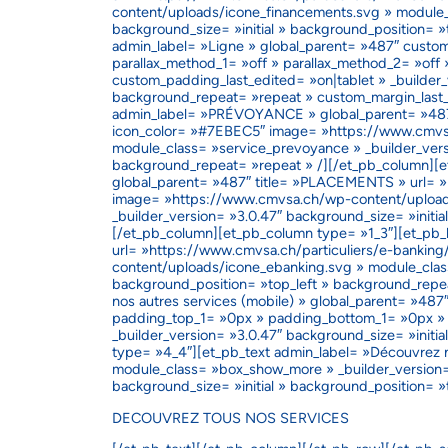
content/uploads/icone_financements.svg » module_c
background_size= »initial » background_position= 
admin_label= »Ligne » global_parent= »487″ cust
parallax_method_1= »off » parallax_method_2= »off 
custom_padding_last_edited= »on|tablet » _builder_
background_repeat= »repeat » custom_margin_last_
admin_label= »PRÉVOYANCE » global_parent= »487″
icon_color= »#7EBEC5″ image= »https://www.cmvs
module_class= »service_prevoyance » _builder_versi
background_repeat= »repeat » /][/et_pb_column][
global_parent= »487″ title= »PLACEMENTS » url= »
image= »https://www.cmvsa.ch/wp-content/upload
_builder_version= »3.0.47″ background_size= »initi
[/et_pb_column][et_pb_column type= »1_3″][et_pb
url= »https://www.cmvsa.ch/particuliers/e-banki
content/uploads/icone_ebanking.svg » module_class=
background_position= »top_left » background_repe
nos autres services (mobile) » global_parent= »4
padding_top_1= »0px » padding_bottom_1= »0px » p
_builder_version= »3.0.47″ background_size= »init
type= »4_4″][et_pb_text admin_label= »Découvrez no
module_class= »box_show_more » _builder_version=
background_size= »initial » background_position= 
DECOUVREZ TOUS
NOS SERVICES