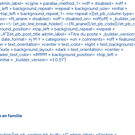
admin_label= »Ligne » parallax_method_1= »off » disabled= »off »
_left » background_repeat= »repeat » background_size= »initial »
 »top_left » background_repeat_1= »no-repeat »][et_pb_column type=
s= »fil_ariane » disabled= »off » disabled_on= »off|off| » _builder_ve
on><!– [et_pb_line_break_holder] –>[fil_ariane][/et_pb_code][/et_pb_
round_position= »top_left » background_repeat= »repeat »
4″][et_pb_post_title admin_label= »Titre du poste » _builder_version
 » date_format= »j M Y » categories= »on » comments= »off » feature
» text_orientation= »center » text_color= »light » text_background=
»Texte » background_layout= »dark » text_orientation= »center »
eader_text_color= »#ffffff » background_position= »top_left »
tial » _builder_version= »3.0.51″]
e en famille
ction][et_pb_section bb_built= »1″ admin_label= »Section »