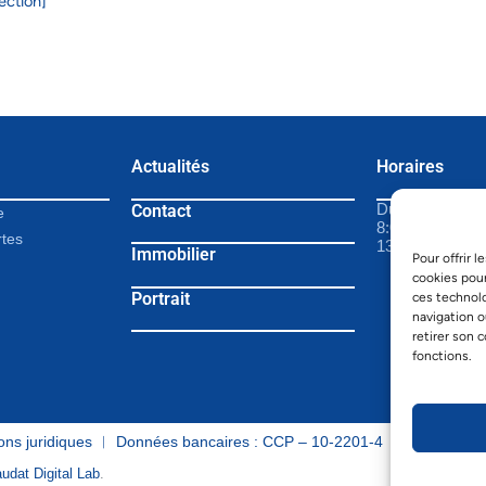
ection]
Actualités
Horaires
Contact
Du lundi au ven
e
8:00 – 12:00
rtes
13:45 – 17:00
Immobilier
Pour offrir 
cookies pour
Portrait
ces technol
navigation o
retirer son 
fonctions.
ons juridiques
︱ Données bancaires : CCP – 10-2201-4 ︱ Clearing –
udat Digital Lab
.