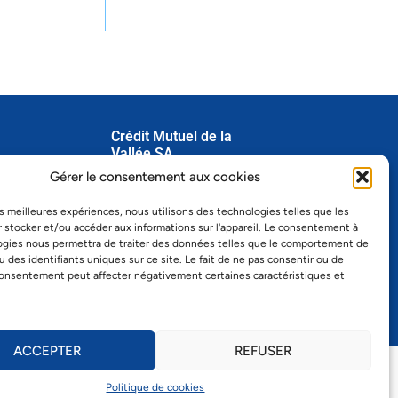
Crédit Mutuel de la
Vallée SA
dredi
Gérer le consentement aux cookies
Grand-Rue 22
1347 Le Sentier
les meilleures expériences, nous utilisons des technologies telles que les
Tél.
021 845 15 00
 stocker et/ou accéder aux informations sur l'appareil. Le consentement à
Fax 021 845 15 01
ogies nous permettra de traiter des données telles que le comportement de
info@cmvsa.ch
u des identifiants uniques sur ce site. Le fait de ne pas consentir ou de
consentement peut affecter négativement certaines caractéristiques et
ACCEPTER
REFUSER
 6180 ︱ Swift – RBABCH22180
Politique de cookies