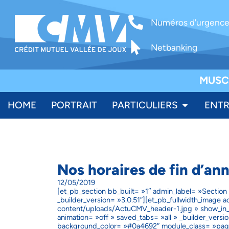
Numéros d'urgenc
Netbanking
MUSC
HOME
PORTRAIT
PARTICULIERS
ENTR
Nos horaires de fin d’an
12/05/2019
[et_pb_section bb_built= »1″ admin_label= »Section
_builder_version= »3.0.51″][et_pb_fullwidth_image
content/uploads/ActuCMV_header-1.jpg » show_in_li
animation= »off » saved_tabs= »all » _builder_versi
background_color= »#0a4692″ module_class= »pag