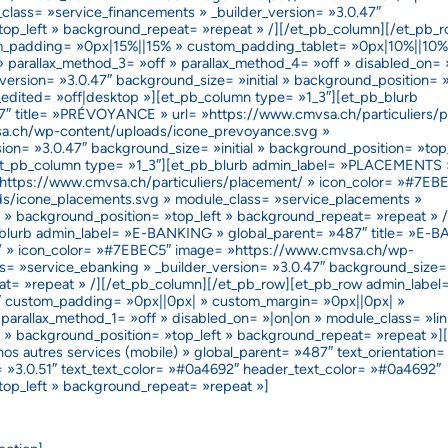
lass= »service_financements » _builder_version= »3.0.47″
»top_left » background_repeat= »repeat » /][/et_pb_column][/et_pb_
om_padding= »0px|15%||15% » custom_padding_tablet= »0px|10%||10%
» parallax_method_3= »off » parallax_method_4= »off » disabled_on= »
version= »3.0.47″ background_size= »initial » background_position= »
edited= »off|desktop »][et_pb_column type= »1_3″][et_pb_blurb
 title= »PRÉVOYANCE » url= »https://www.cmvsa.ch/particuliers/
a.ch/wp-content/uploads/icone_prevoyance.svg »
on= »3.0.47″ background_size= »initial » background_position= »top_
et_pb_column type= »1_3″][et_pb_blurb admin_label= »PLACEMENTS 
https://www.cmvsa.ch/particuliers/placement/ » icon_color= »#7EB
s/icone_placements.svg » module_class= »service_placements »
al » background_position= »top_left » background_repeat= »repeat » /
_blurb admin_label= »E-BANKING » global_parent= »487″ title= »E-
ng/ » icon_color= »#7EBEC5″ image= »https://www.cmvsa.ch/wp-
 »service_ebanking » _builder_version= »3.0.47″ background_size= »
at= »repeat » /][/et_pb_column][/et_pb_row][et_pb_row admin_labe
87″ custom_padding= »0px||0px| » custom_margin= »0px||0px| »
arallax_method_1= »off » disabled_on= »|on|on » module_class= »li
ial » background_position= »top_left » background_repeat= »repeat »
s autres services (mobile) » global_parent= »487″ text_orientation=
 »3.0.51″ text_text_color= »#0a4692″ header_text_color= »#0a4692″
»top_left » background_repeat= »repeat »]