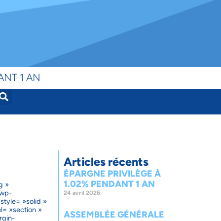
ANT 1 AN
Articles récents
ÉPARGNE PRIVILÈGE À
1.02% PENDANT 1 AN
g »
/wp-
24 avril 2026
tyle= »solid »
el= »section »
ASSEMBLÉE GÉNÉRALE
rgin-