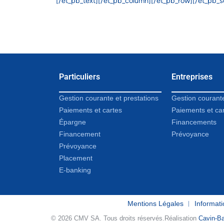
[/et_pb_text][/et_pb_column][/et_pb_row][/et_pb_s
Particuliers
Entreprises
Gestion courante et prestations
Gestion courant
Paiements et cartes
Paiements et ca
Épargne
Financements
Financement
Prévoyance
Prévoyance
Placement
E-banking
Mentions Légales
︱
Informati
© 2026 CMV SA. Tous droits réservés.
Réalisation
Cavin-Ba