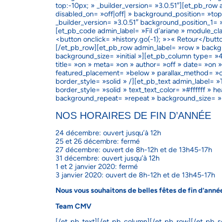
top:-10px; » _builder_version= »3.0.51″][et_pb_row 
disabled_on= »off|off| » background_position= »top
_builder_version= »3.0.51″ background_position_1=
[et_pb_code admin_label= »Fil d’ariane » module_clas
<button onclick= »history.go(-1); »>« Retour</butt
[/et_pb_row][et_pb_row admin_label= »row » backg
background_size= »initial »][et_pb_column type= »4_
title= »on » meta= »on » author= »off » date= »on
featured_placement= »below » parallax_method= »on 
border_style= »solid » /][et_pb_text admin_label= 
border_style= »solid » text_text_color= »#ffffff » h
background_repeat= »repeat » background_size= »ini
NOS HORAIRES DE FIN D’ANNÉE
24 décembre: ouvert jusqu’à 12h
25 et 26 décembre: fermé
27 décembre: ouvert de 8h-12h et de 13h45-17h
31 décembre: ouvert jusqu’à 12h
1 et 2 janvier 2020: fermé
3 janvier 2020: ouvert de 8h-12h et de 13h45-17h
Nous vous souhaitons de belles fêtes de fin d’anné
Team CMV
[/et_pb_text][/et_pb_column][/et_pb_row][/et_pb_se