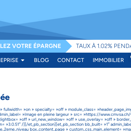
e
LEZ VOTRE ÉPARGNE
TAUX À 1.02% PEND
EPRISE
BLOG
CONTACT
IMMOBILIER
née
 » fullwidth= »on » specialty= »off » module_class= »header_page_im
 admin_label= »Image en pleine largeur » src= »https://www.cmvsa.ch
ghtbox= »off » url_new_window= »off » use_overlay= »off » border_s
on= »3.0.51″ /][/et_pb_section][et_pb_section bb_built= »1″ admin_lab
e_2eme_niveau box_content_page » custom_css_main_element= »ma