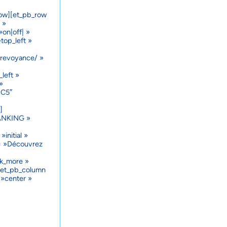
row][et_pb_row
 »
on|off| »
top_left »
prevoyance/ »
left »
»
EC5″
]
BANKING »
initial »
l= »Découvrez
nk_more »
][et_pb_column
 »center »