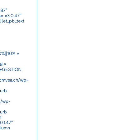
487″
= »3.0.47″
][et_pb_text
0%||10% »
l »
= »GESTION
.cmvsa.ch/wp-
lurb
h/wp-
lurb
»
.0.47″
olumn