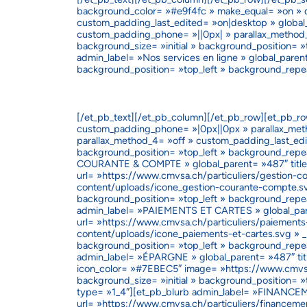
background_color= »#e9f4fc » make_equal= »on » di
custom_padding_last_edited= »on|desktop » global
custom_padding_phone= »||0px| » parallax_method_
background_size= »initial » background_position= 
admin_label= »Nos services en ligne » global_parent
background_position= »top_left » background_repe
[/et_pb_text][/et_pb_column][/et_pb_row][et_pb_r
custom_padding_phone= »|0px||0px » parallax_metho
parallax_method_4= »off » custom_padding_last_edit
background_position= »top_left » background_repe
COURANTE & COMPTE » global_parent= »487″ ti
url= »https://www.cmvsa.ch/particuliers/gestion-
content/uploads/icone_gestion-courante-compte.svg 
background_position= »top_left » background_repe
admin_label= »PAIEMENTS ET CARTES » global_pa
url= »https://www.cmvsa.ch/particuliers/paiement
content/uploads/icone_paiements-et-cartes.svg » _b
background_position= »top_left » background_repe
admin_label= »ÉPARGNE » global_parent= »487″ tit
icon_color= »#7EBEC5″ image= »https://www.cmvsa
background_size= »initial » background_position= 
type= »1_4″][et_pb_blurb admin_label= »FINANCE
url= »https://www.cmvsa.ch/particuliers/finance