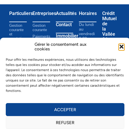
Particuliers
Entreprises
Actualités
Horaires
Crédit
Mutuel
de
Contact
Du lundi
Gestion
Gestion
la
au
courante
courante
Vallée
vendredi
et
Immobilier
Paiements
8:00 –
prestations
SA
et cartes
12:00
Gérer le consentement aux
Paiements
Portrait
Financements
13:45 –
cookies
et cartes
Grand-
17:00
Prévoyance
Rue 22
Épargne
1347 Le
Pour offrir les meilleures expériences, nous utilisons des technologies
Financement
Sentier
telles que les cookies pour stocker et/ou accéder aux informations sur
Tél.
021
Prévoyance
l'appareil. Le consentement à ces technologies nous permettra de traiter
845 15
des données telles que le comportement de navigation ou des identifiants
Placement
00
uniques sur ce site. Le fait de ne pas consentir ou de retirer son
Fax 021
E-banking
consentement peut affecter négativement certaines caractéristiques et
845 15
fonctions.
01
info@cmvsa.c
ACCEPTER
Mentions Légales
︱
Informations juridiques
︱ Données bancaires : CCP
– 10-2201-4 ︱ Clearing – 6180 ︱ Swift – RBABCH22180
REFUSER