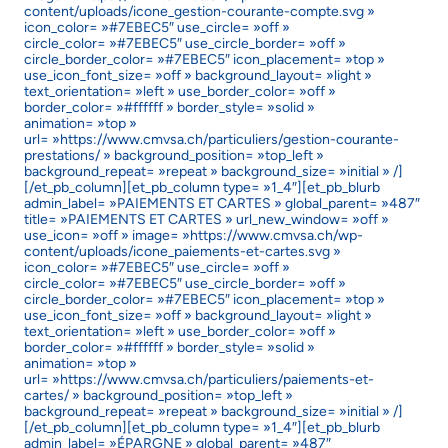
content/uploads/icone_gestion-courante-compte.svg »
icon_color= »#7EBEC5″ use_circle= »off »
circle_color= »#7EBEC5″ use_circle_border= »off »
circle_border_color= »#7EBEC5″ icon_placement= »top »
use_icon_font_size= »off » background_layout= »light »
text_orientation= »left » use_border_color= »off »
border_color= »#ffffff » border_style= »solid »
animation= »top »
url= »https://www.cmvsa.ch/particuliers/gestion-courante-
prestations/ » background_position= »top_left »
background_repeat= »repeat » background_size= »initial » /]
[/et_pb_column][et_pb_column type= »1_4″][et_pb_blurb
admin_label= »PAIEMENTS ET CARTES » global_parent= »487″
title= »PAIEMENTS ET CARTES » url_new_window= »off »
use_icon= »off » image= »https://www.cmvsa.ch/wp-
content/uploads/icone_paiements-et-cartes.svg »
icon_color= »#7EBEC5″ use_circle= »off »
circle_color= »#7EBEC5″ use_circle_border= »off »
circle_border_color= »#7EBEC5″ icon_placement= »top »
use_icon_font_size= »off » background_layout= »light »
text_orientation= »left » use_border_color= »off »
border_color= »#ffffff » border_style= »solid »
animation= »top »
url= »https://www.cmvsa.ch/particuliers/paiements-et-
cartes/ » background_position= »top_left »
background_repeat= »repeat » background_size= »initial » /]
[/et_pb_column][et_pb_column type= »1_4″][et_pb_blurb
admin_label= »ÉPARGNE » global_parent= »487″