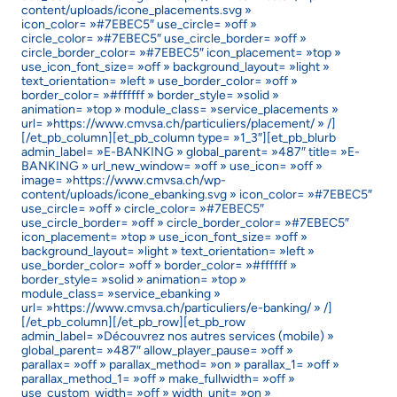
content/uploads/icone_placements.svg »
icon_color= »#7EBEC5″ use_circle= »off »
circle_color= »#7EBEC5″ use_circle_border= »off »
circle_border_color= »#7EBEC5″ icon_placement= »top »
use_icon_font_size= »off » background_layout= »light »
text_orientation= »left » use_border_color= »off »
border_color= »#ffffff » border_style= »solid »
animation= »top » module_class= »service_placements »
url= »https://www.cmvsa.ch/particuliers/placement/ » /]
[/et_pb_column][et_pb_column type= »1_3″][et_pb_blurb
admin_label= »E-BANKING » global_parent= »487″ title= »E-
BANKING » url_new_window= »off » use_icon= »off »
image= »https://www.cmvsa.ch/wp-
content/uploads/icone_ebanking.svg » icon_color= »#7EBEC5″
use_circle= »off » circle_color= »#7EBEC5″
use_circle_border= »off » circle_border_color= »#7EBEC5″
icon_placement= »top » use_icon_font_size= »off »
background_layout= »light » text_orientation= »left »
use_border_color= »off » border_color= »#ffffff »
border_style= »solid » animation= »top »
module_class= »service_ebanking »
url= »https://www.cmvsa.ch/particuliers/e-banking/ » /]
[/et_pb_column][/et_pb_row][et_pb_row
admin_label= »Découvrez nos autres services (mobile) »
global_parent= »487″ allow_player_pause= »off »
parallax= »off » parallax_method= »on » parallax_1= »off »
parallax_method_1= »off » make_fullwidth= »off »
use_custom_width= »off » width_unit= »on »