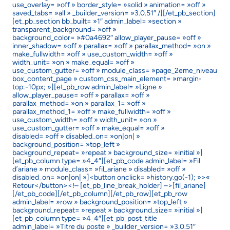
use_overlay= »off » border_style= »solid » animation= »off »
saved_tabs= »all » _builder_version= »3.0.51″ /][/et_pb_section]
[et_pb_section bb_built= »1″ admin_label= »section »
transparent_background= »off »
background_color= »#0a4692″ allow_player_pause= »off »
inner_shadow= »off » parallax= »off » parallax_method= »on »
make_fullwidth= »off » use_custom_width= »off »
width_unit= »on » make_equal= »off »
use_custom_gutter= »off » module_class= »page_2eme_niveau
box_content_page » custom_css_main_element= »margin-
top:-10px; »][et_pb_row admin_label= »Ligne »
allow_player_pause= »off » parallax= »off »
parallax_method= »on » parallax_1= »off »
parallax_method_1= »off » make_fullwidth= »off »
use_custom_width= »off » width_unit= »on »
use_custom_gutter= »off » make_equal= »off »
disabled= »off » disabled_on= »on|on| »
background_position= »top_left »
background_repeat= »repeat » background_size= »initial »]
[et_pb_column type= »4_4″][et_pb_code admin_label= »Fil
d’ariane » module_class= »fil_ariane » disabled= »off »
disabled_on= »on|on| »]<button onclick= »history.go(-1); »>«
Retour</button><!– [et_pb_line_break_holder] –>[fil_ariane]
[/et_pb_code][/et_pb_column][/et_pb_row][et_pb_row
admin_label= »row » background_position= »top_left »
background_repeat= »repeat » background_size= »initial »]
[et_pb_column type= »4_4″][et_pb_post_title
admin_label= »Titre du poste » _builder_version= »3.0.51″