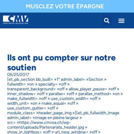
MUSCLEZ VOTRE ÉPARGNE
Ils ont pu compter sur notre
soutien
06/25/2017
[et_pb_section bb_built= »1″ admin_label= »Section »
fullwidth= »on » specialty= »off »
transparent_background= »off » allow_player_pause= »off »
inner_shadow= »off » parallax= »off » parallax_method= »on »
make_fullwidth= »off » use_custom_width= »off »
width_unit= »on » make_equal= »off »
use_custom_gutter= »off »
module_class= »header_page_img »][et_pb_fullwidth_image
admin_label= »Image en pleine largeur »
src= »https://www.cmvsa.ch/wp-
content/uploads/Partenariats_header.jpg »
show_in_lightbox= »off » url_new_window= »off »