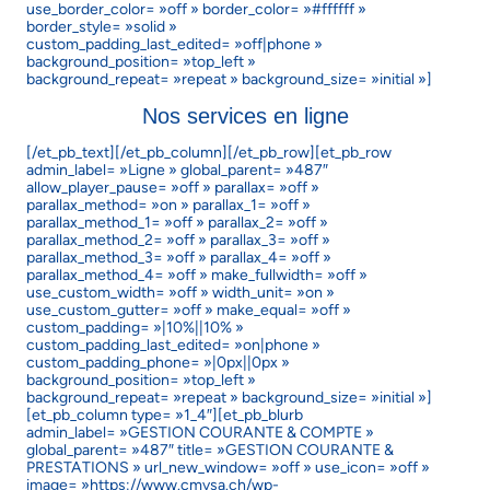
use_border_color= »off » border_color= »#ffffff »
border_style= »solid »
custom_padding_last_edited= »off|phone »
background_position= »top_left »
background_repeat= »repeat » background_size= »initial »]
Nos services en ligne
[/et_pb_text][/et_pb_column][/et_pb_row][et_pb_row
admin_label= »Ligne » global_parent= »487″
allow_player_pause= »off » parallax= »off »
parallax_method= »on » parallax_1= »off »
parallax_method_1= »off » parallax_2= »off »
parallax_method_2= »off » parallax_3= »off »
parallax_method_3= »off » parallax_4= »off »
parallax_method_4= »off » make_fullwidth= »off »
use_custom_width= »off » width_unit= »on »
use_custom_gutter= »off » make_equal= »off »
custom_padding= »|10%||10% »
custom_padding_last_edited= »on|phone »
custom_padding_phone= »|0px||0px »
background_position= »top_left »
background_repeat= »repeat » background_size= »initial »]
[et_pb_column type= »1_4″][et_pb_blurb
admin_label= »GESTION COURANTE & COMPTE »
global_parent= »487″ title= »GESTION COURANTE &
PRESTATIONS » url_new_window= »off » use_icon= »off »
image= »https://www.cmvsa.ch/wp-