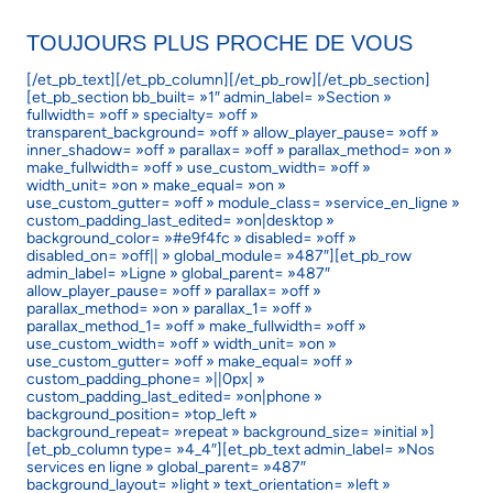
TOUJOURS PLUS PROCHE DE VOUS
[/et_pb_text][/et_pb_column][/et_pb_row][/et_pb_section]
[et_pb_section bb_built= »1″ admin_label= »Section »
fullwidth= »off » specialty= »off »
transparent_background= »off » allow_player_pause= »off »
inner_shadow= »off » parallax= »off » parallax_method= »on »
make_fullwidth= »off » use_custom_width= »off »
width_unit= »on » make_equal= »on »
use_custom_gutter= »off » module_class= »service_en_ligne »
custom_padding_last_edited= »on|desktop »
background_color= »#e9f4fc » disabled= »off »
disabled_on= »off|| » global_module= »487″][et_pb_row
admin_label= »Ligne » global_parent= »487″
allow_player_pause= »off » parallax= »off »
parallax_method= »on » parallax_1= »off »
parallax_method_1= »off » make_fullwidth= »off »
use_custom_width= »off » width_unit= »on »
use_custom_gutter= »off » make_equal= »off »
custom_padding_phone= »||0px| »
custom_padding_last_edited= »on|phone »
background_position= »top_left »
background_repeat= »repeat » background_size= »initial »]
[et_pb_column type= »4_4″][et_pb_text admin_label= »Nos
services en ligne » global_parent= »487″
background_layout= »light » text_orientation= »left »