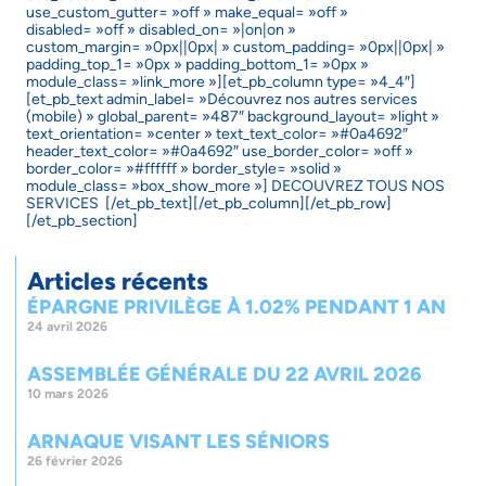
use_custom_gutter= »off » make_equal= »off »
disabled= »off » disabled_on= »|on|on »
custom_margin= »0px||0px| » custom_padding= »0px||0px| »
padding_top_1= »0px » padding_bottom_1= »0px »
module_class= »link_more »][et_pb_column type= »4_4″]
[et_pb_text admin_label= »Découvrez nos autres services
(mobile) » global_parent= »487″ background_layout= »light »
text_orientation= »center » text_text_color= »#0a4692″
header_text_color= »#0a4692″ use_border_color= »off »
border_color= »#ffffff » border_style= »solid »
module_class= »box_show_more »]
DECOUVREZ TOUS
NOS
SERVICES
[/et_pb_text][/et_pb_column][/et_pb_row]
[/et_pb_section]
Articles récents
ÉPARGNE PRIVILÈGE À 1.02% PENDANT 1 AN
24 avril 2026
ASSEMBLÉE GÉNÉRALE DU 22 AVRIL 2026
10 mars 2026
ARNAQUE VISANT LES SÉNIORS
26 février 2026