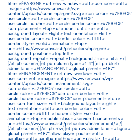
title= »ÉPARGNE » url_new_window= »off » use_icon= »off »
image= »https://www.cmvsa.ch/wp-
content/uploads/icone_epargne2.svg » icon_color= »#7EBEC5″
use_circle= »off » circle_color= »#7EBEC5″
use_circle_border= »off » circle_border_color= »#7EBEC5″
icon_placement= »top » use_icon_font_size= »off »
background_layout= »light » text_orientation= »left »
use_border_color= »off » border_color= »#ffffff »
border_style= »solid » animation= »top »
url= »https://www.cmvsa.ch/particuliers/epargne/ »
background_position= »top_left »
background_repeat= »repeat » background_size= »initial » /]
[/et_pb_column][et_pb_column type= »1_4″][et_pb_blurb
admin_label= »FINANCEMENT » global_parent= »487″
title= »FINANCEMENT » url_new_window= »off »
use_icon= »off » image= »https://www.cmvsa.ch/wp-
content/uploads/icone_financements.svg »
icon_color= »#7EBEC5″ use_circle= »off »
circle_color= »#7EBEC5″ use_circle_border= »off »
circle_border_color= »#7EBEC5″ icon_placement= »top »
use_icon_font_size= »off » background_layout= »light »
text_orientation= »left » use_border_color= »off »
border_color= »#ffffff » border_style= »solid »
animation= »top » module_class= »service_financements »
url= »https://www.cmvsa.ch/particuliers/financement/ » /]
[/et_pb_column][/et_pb_row][et_pb_row admin_label= »Ligne »
global_parent= »487″ allow_player_pause= »off »
parallax= »off » parallax_method= »on » parallax_1= »off »