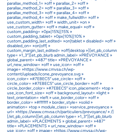
parallax_method_1= »off » parallax_2= »off »
parallax_method_2= »off » parallax_3= »off »
parallax_method_3= »off » parallax_4= »off »
parallax_method_4= »off » make_fullwidth= »off »
use_custom_width= »off » width_unit= »on »
use_custom_gutter= »off » make_equal= »off »
custom_padding= »0px|15%||15% »
custom_padding_tablet= »0px|10%||10% »
custom_padding_last_edited= »on|tablet » disabled= »off »
disabled_on= »on|off| »
custom_margin_last_edited= »off|desktop »][et_pb_column
type= »1_3″][et_pb_blurb admin_label= »PRÉVOYANCE »
global_parent= »487″ title= »PRÉVOYANCE »
url_new_window= »off » use_icon= »off »
image= »https://www.cmvsa.ch/wp-
content/uploads/icone_prevoyance.svg »
icon_color= »#7EBEC5″ use_circle= »off »
circle_color= »#7EBEC5″ use_circle_border= »off »
circle_border_color= »#7EBEC5″ icon_placement= »top »
use_icon_font_size= »off » background_layout= »light »
text_orientation= »left » use_border_color= »off »
border_color= »#ffffff » border_style= »solid »
animation= »top » module_class= »service_prevoyance »
url= »https://www.cmvsa.ch/particuliers/prevoyance/ » /]
[/et_pb_column][et_pb_column type= »1_3″][et_pb_blurb
admin_label= »PLACEMENTS » global_parent= »487″
title= »PLACEMENTS » url_new_window= »off »
use_icon= »off » image= »https://www.cmvsa.ch/wp-