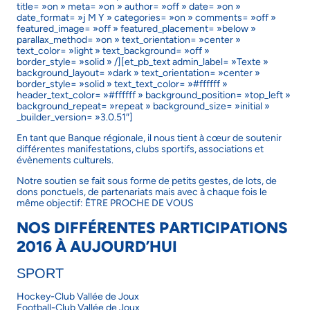
title= »on » meta= »on » author= »off » date= »on »
date_format= »j M Y » categories= »on » comments= »off »
featured_image= »off » featured_placement= »below »
parallax_method= »on » text_orientation= »center »
text_color= »light » text_background= »off »
border_style= »solid » /][et_pb_text admin_label= »Texte »
background_layout= »dark » text_orientation= »center »
border_style= »solid » text_text_color= »#ffffff »
header_text_color= »#ffffff » background_position= »top_left »
background_repeat= »repeat » background_size= »initial »
_builder_version= »3.0.51″]
En tant que Banque régionale, il nous tient à cœur de soutenir
différentes manifestations, clubs sportifs, associations et
évènements culturels.
Notre soutien se fait sous forme de petits gestes, de lots, de
dons ponctuels, de partenariats mais avec à chaque fois le
même objectif: ÊTRE PROCHE DE VOUS
NOS DIFFÉRENTES PARTICIPATIONS
2016 À AUJOURD’HUI
SPORT
Hockey-Club Vallée de Joux
Football-Club Vallée de Joux